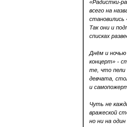
«Радистки-ра
всего на наз
становились 
Так они и под
списках разв
Днём и ночью 
концерт» - с
те, что пели 
девчата, сто
и самопожерт
Чуть не кажд
вражеской ст
но ни на оди