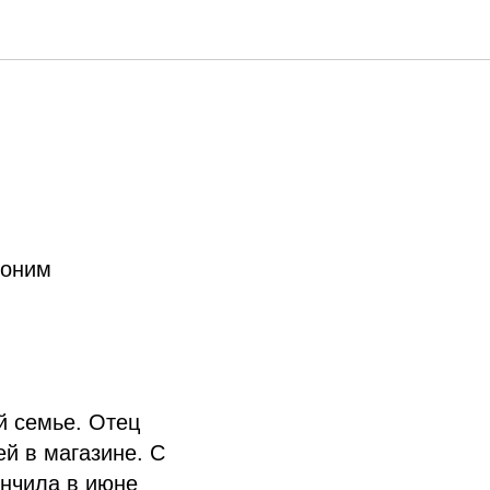
доним
й семье. Отец
й в магазине. С
ончила в июне