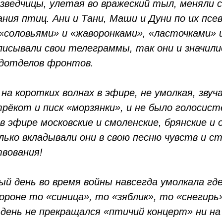
зведчицы, улетая во вражеский тыл, меняли 
вания птиц. Ани и Тани, Маши и Дуни по их п
«соловьями» и «жаворонками», «ласточками» 
писывали свои телеграммы, так они и значилис
едотделов фронтов.
на коротких волнах в эфире, не умолкая, звуч
трёкот и писк «морзянки», и не было голосист
в эфире московские и смоленские, брянские и 
лько вкладывали они в свою песню чувств и с
вования!
ый день во время войны навсегда умолкала где
ороне то «синица», то «зяблик», то «снегирь»
н день не прекращался «птичий концерт» ни на