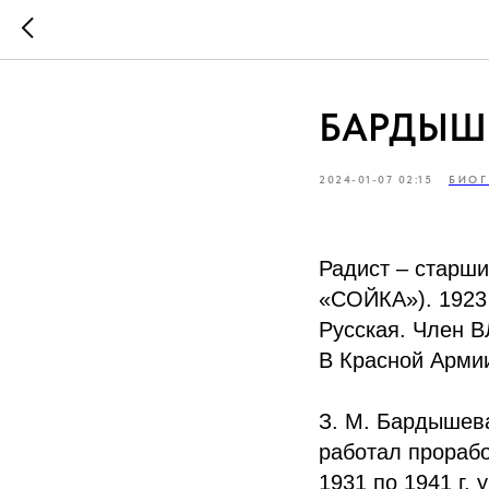
БАРДЫШЕ
2024-01-07 02:15
БИОГ
Радист – старш
«СОЙКА»). 1923 
Русская. Член 
В Красной Армии 
З. М. Бардышева
работал прорабо
1931 по 1941 г.