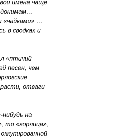
свои имена чаще
севдонимам…
и «чайками» …
ь в сводках и
ал «птичий
ей песен, чем
орловские
трасти, отваги
-нибудь на
, то «горлица»,
 оккупированной