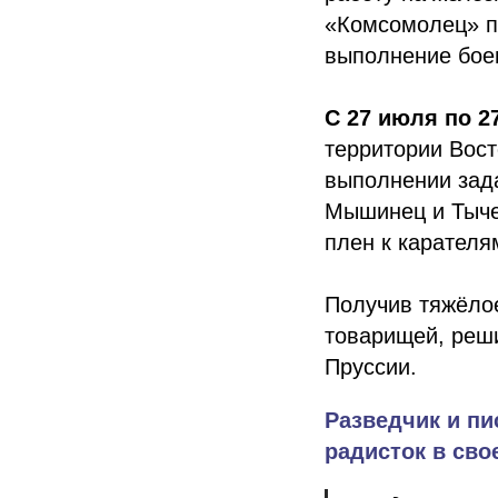
«Комсомолец» п
выполнение бое
С 27 июля по 27
территории Вост
выполнении зад
Мышинец и Тычек
плен к карателя
Получив тяжёлое
товарищей, реш
Пруссии.
Разведчик и пи
радисток в сво