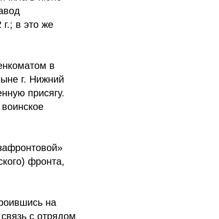
завод
г.; в это же
енкоматом в
ныне г. Нижний
нную присягу.
 воинское
«зафронтовой»
кого) фронта,
троившись на
 связь с отрядом