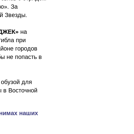
ю». За
й Звезды.
«ДЖЕК»
на
гибла при
йоне городов
ы не попасть в
 обузой для
ы в Восточной
онимах наших