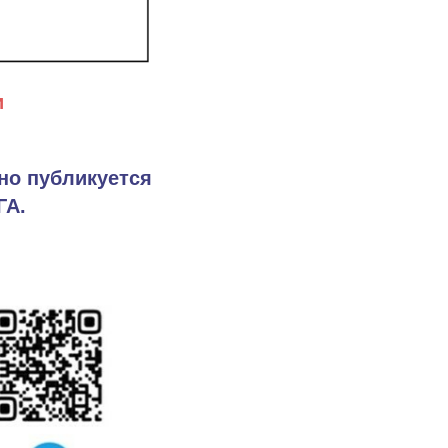
и
но публикуется
ГА.