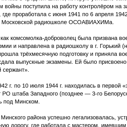
ом войны поступила на работу контролёром на 
 где проработала с июня 1941 по 6 апреля 1942 
 в Московской радиошколе ОСОАВИАХИМа.
. как комсомолка-доброволец была призвана во
мии и направлена в радиошколу в г. Горький (
прошла трёхмесячную подготовку и приняла вое
 сдала выпускные экзамены. Ей было присвоено
 сержант».
942 г. по 10 июля 1944 г. находилась в первой 
 РО штаба Западного (позднее — 3-го Белорусс
ь под Минском.
 Минского района успешно легализовалась, ус
ную дорогу, где работала с мастером, имевшим