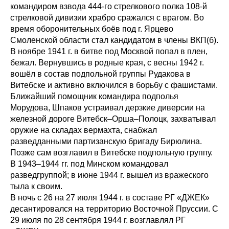
командиром взвода 444‑го стрелкового полка 108‑й
стрелковой дивизии храбро сражался с врагом. Во
время оборонительных боёв под г. Ярцево
Смоленской области стал кандидатом в члены ВКП(б).
В ноябре 1941 г. в битве под Москвой попал в плен,
бежал. Вернувшись в родные края, с весны 1942 г.
вошёл в состав подпольной группы Рудакова в
Витебске и активно включился в борьбу с фашистами.
Ближайший помощник командира подполья
Морудова, Шпаков устраивал дерзкие диверсии на
железной дороге Витебск–Орша–Полоцк, захватывал
оружие на складах вермахта, снабжал
разведданными партизанскую бригаду Бирюлина.
Позже сам возглавил в Витебске подпольную группу.
В 1943–1944 гг. под Минском командовал
разведгруппой; в июне 1944 г. вышел из вражеского
тыла к своим.
В ночь с 26 на 27 июля 1944 г. в составе РГ «ДЖЕК»
десантировался на территорию Восточной Пруссии. С
29 июля по 28 сентября 1944 г. возглавлял РГ