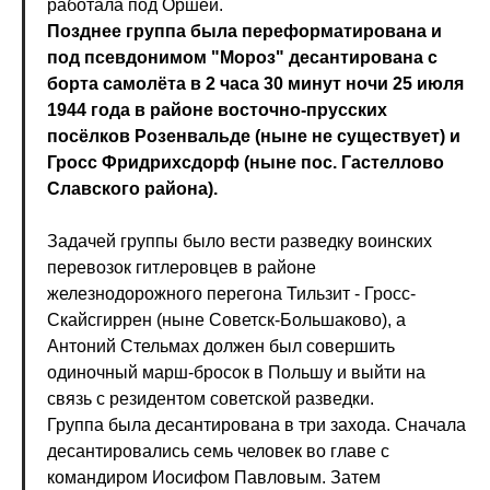
работала под Оршей.
Позднее группа была переформатирована и
под псевдонимом "Мороз" десантирована с
борта самолёта в 2 часа 30 минут ночи 25 июля
1944 года в районе восточно-прусских
посёлков Розенвальде (ныне не существует) и
Гросс Фридрихсдорф (ныне пос. Гастеллово
Славского района).
Задачей группы было вести разведку воинских
перевозок гитлеровцев в районе
железнодорожного перегона Тильзит - Гросс-
Скайсгиррен (ныне Советск-Большаково), а
Антоний Стельмах должен был совершить
одиночный марш-бросок в Польшу и выйти на
связь с резидентом советской разведки.
Группа была десантирована в три захода. Сначала
десантировались семь человек во главе с
командиром Иосифом Павловым. Затем