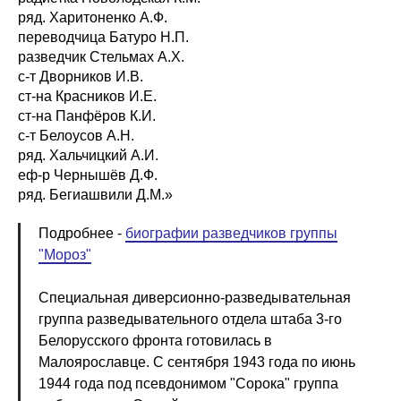
ряд. Харитоненко А.Ф.
переводчица Батуро Н.П.
разведчик Стельмах А.Х.
с-т Дворников И.В.
ст-на Красников И.Е.
ст-на Панфёров К.И.
с-т Белоусов А.Н.
ряд. Хальчицкий А.И.
еф-р Чернышёв Д.Ф.
ряд. Бегиашвили Д.М.»
Подробнее -
биографии разведчиков группы
"Мороз"
Специальная диверсионно-разведывательная
группа разведывательного отдела штаба 3-го
Белорусского фронта готовилась в
Малоярославце. С сентября 1943 года по июнь
1944 года под псевдонимом "Сорока" группа