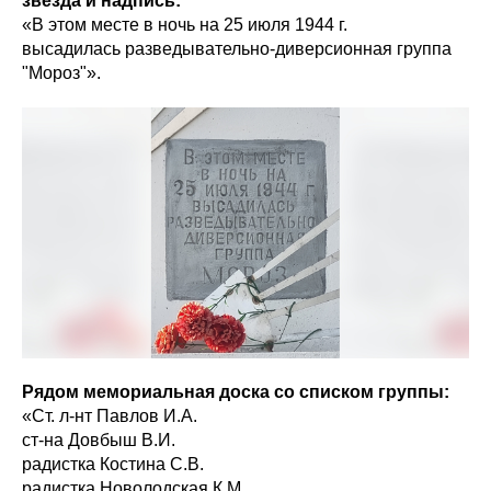
звезда и надпись:
«В этом месте в ночь на 25 июля 1944 г.
высадилась разведывательно-диверсионная группа
"Мороз"».
Рядом мемориальная доска со списком группы:
«Ст. л-нт Павлов И.А.
ст-на Довбыш В.И.
радистка Костина С.В.
радистка Новолодская К.М.