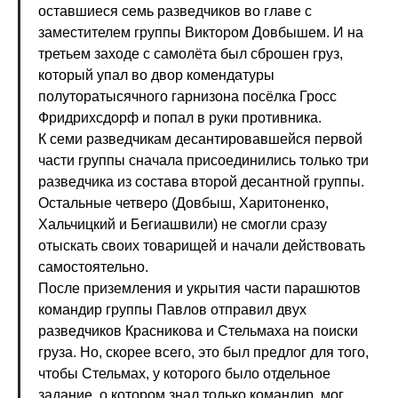
оставшиеся семь разведчиков во главе с
заместителем группы Виктором Довбышем. И на
третьем заходе с самолёта был сброшен груз,
который упал во двор комендатуры
полуторатысячного гарнизона посёлка Гросс
Фридрихсдорф и попал в руки противника.
К семи разведчикам десантировавшейся первой
части группы сначала присоединились только три
разведчика из состава второй десантной группы.
Остальные четверо (Довбыш, Харитоненко,
Хальчицкий и Бегиашвили) не смогли сразу
отыскать своих товарищей и начали действовать
самостоятельно.
После приземления и укрытия части парашютов
командир группы Павлов отправил двух
разведчиков Красникова и Стельмаха на поиски
груза. Но, скорее всего, это был предлог для того,
чтобы Стельмах, у которого было отдельное
задание, о котором знал только командир, мог