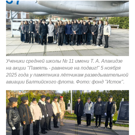
Ученики средней школы № 11 имени Т. А. Апакидзе
на акции "Память - равнение на подвиг!" 5 ноября
2025 года у памятника лётчикам разведывательной
авиации Балтийского флота. Фото: фонд "Исток".