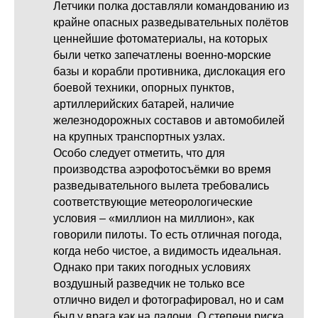
Летчики полка доставляли командованию из
крайне опасных разведывательных полётов
ценнейшие фотоматериалы, на которых
были четко запечатлены военно-морские
базы и корабли противника, дислокация его
боевой техники, опорных пунктов,
артиллерийских батарей, наличие
железнодорожных составов и автомобилей
на крупных транспортных узлах.
Особо следует отметить, что для
производства аэрофотосъёмки во время
разведывательного вылета требовались
соответствующие метеорологические
условия – «миллион на миллион», как
говорили пилоты. То есть отличная погода,
когда небо чистое, а видимость идеальная.
Однако при таких погодных условиях
воздушный разведчик не только все
отлично видел и фотографировал, но и сам
был у врага как на ладони. О степени риска