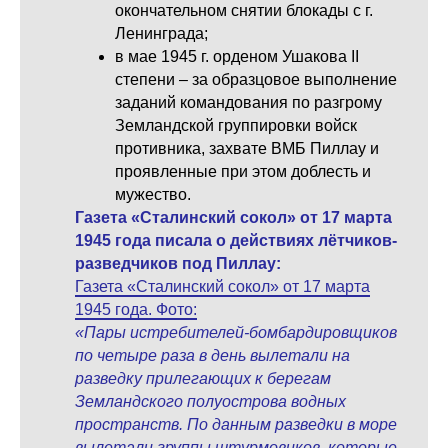
окончательном снятии блокады с г.
Ленинграда;
в мае 1945 г. орденом Ушакова II
степени – за образцовое выполнение
заданий командования по разгрому
Земландской группировки войск
противника, захвате ВМБ Пиллау и
проявленные при этом доблесть и
мужество.
Газета «Сталинский сокол» от 17 марта
1945 года писала о действиях лётчиков-
разведчиков под Пиллау:
Газета «Сталинский сокол» от 17 марта
1945 года. Фото:
«Пары истребителей-бомбардировщиков
по четыре раза в день вылетали на
разведку прилегающих к берегам
Земландского полуострова водных
пространств. По данным разведки в море
вылетали группы штурмовиков, которые