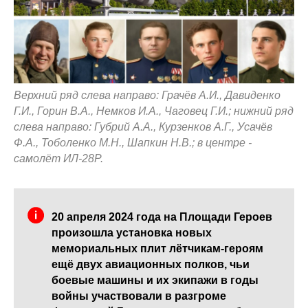
Верхний ряд слева направо: Грачёв А.И., Давиденко
Г.И., Горин В.А., Немков И.А., Чаговец Г.И.; нижний ряд
слева направо: Губрий А.А., Курзенков А.Г., Усачёв
Ф.А., Тоболенко М.Н., Шапкин Н.В.; в центре -
самолёт ИЛ-28Р.
20 апреля 2024 года на Площади Героев
произошла установка новых
мемориальных плит лётчикам-героям
ещё двух авиационных полков, чьи
боевые машины и их экипажи в годы
войны участвовали в разгроме