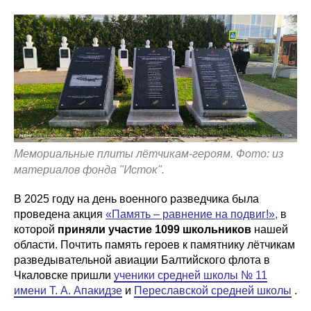
Мемориальные плиты лётчикам-героям. Фото: из
материалов фонда "Исток".
В 2025 году на день военного разведчика была
проведена акция
«Память – равнение на подвиг!»
,
в
которой
приняли участие 1099 школьников
нашей
области. Почтить память героев к памятнику лётчикам
разведывательной авиации Балтийского флота в
Чкаловске пришли
ученики средней школы № 11
имени Т. А. Апакидзе
и
Переславской средней школы
.