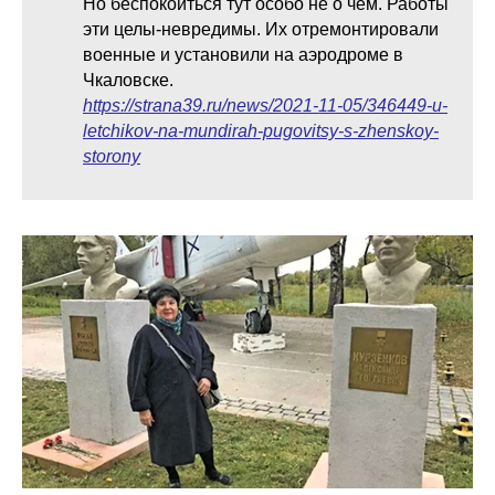
Но беспокоиться тут особо не о чем. Работы
эти целы-невредимы. Их отремонтировали
военные и установили на аэродроме в
Чкаловске.
https://strana39.ru/news/2021-11-05/346449-u-
letchikov-na-mundirah-pugovitsy-s-zhenskoy-
storony