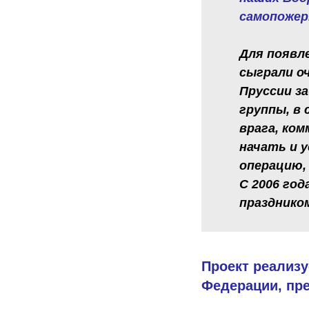
самопожер
Для появл
сыграли о
Пруссии з
группы, в 
врага, ком
начать и 
операцию,
С 2006 го
празднико
Проект реализу
Федерации, пр