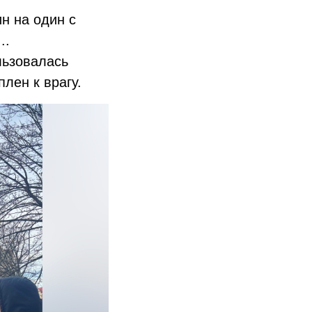
н на один с
..
льзовалась
лен к врагу.