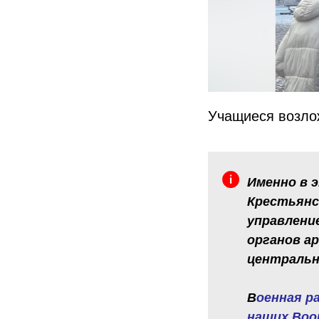
Учащиеся возлож
Именно в э
Крестьянс
управлени
органов а
центральн
В
оенная р
наших Воо