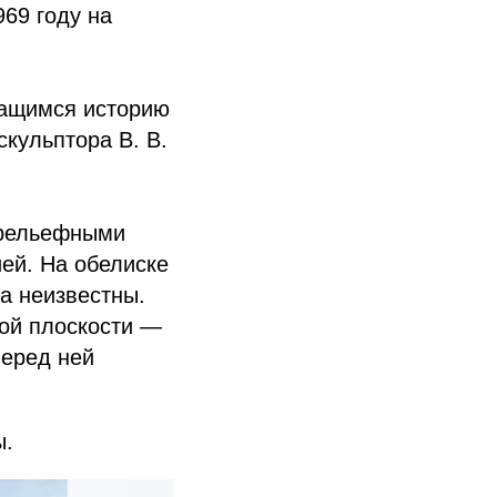
969 году на
чащимся историю
кульптора В. В.
арельефными
ей. На обелиске
а неизвестны.
вой плоскости —
Перед ней
ы.