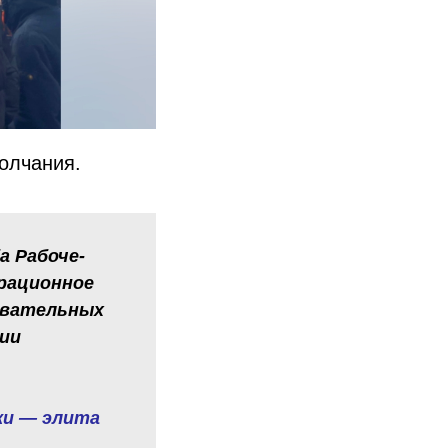
олчания.
а Рабоче-
трационное
дывательных
сии
ики — элита