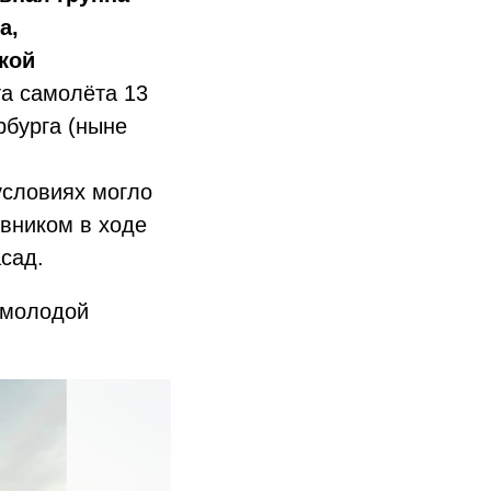
а,
кой
та самолёта 13
рбурга (ныне
 условиях могло
вником в ходе
сад.
 молодой