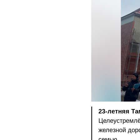
23-летняя Та
Целеустремлён
железной дор
семью...