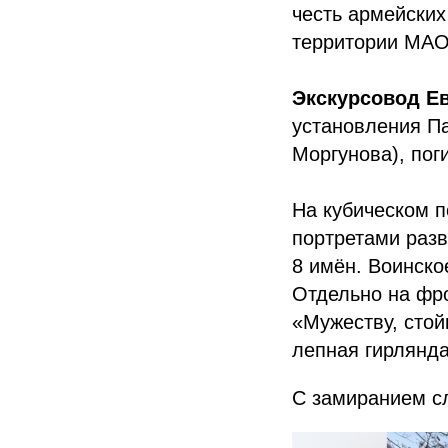
честь армейских
территории МАО
Экскурсовод Е
установления Па
Моргунова), пог
На кубическом 
портретами разв
8 имён. Воинско
Отдельно на фр
«Мужеству, стой
лепная гирлянда
С замиранием с