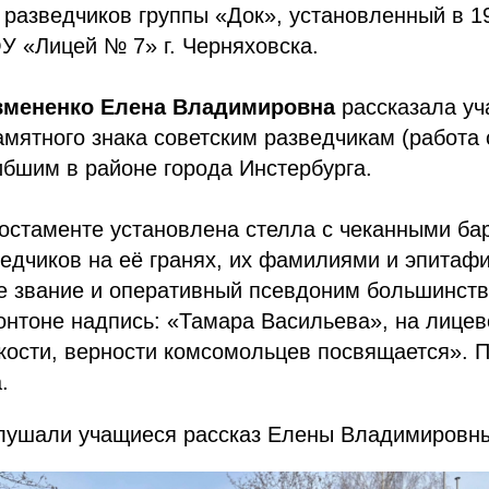
 разведчиков группы «Док», установленный в 1
У «Лицей № 7» г. Черняховска.
вмененко Елена Владимировна
рассказала у
мятного знака советским разведчикам (работа с
ибшим в районе города Инстербурга.
постаменте установлена стелла с чеканными б
едчиков на её гранях, их фамилиями и эпитафи
е звание и оперативный псевдоним большинств
онтоне надпись: «Тамара Васильева», на лице
кости, верности комсомольцев посвящается». 
.
лушали учащиеся рассказ Елены Владимировн