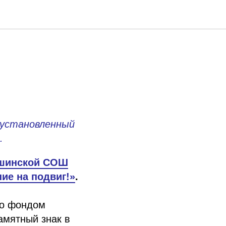
 установленный
.
шинской СОШ
ие на подвиг!»
.
го фондом
мятный знак в