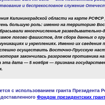
твование и беспрекословное служение Отечест
ения Калининградской области на карте РСФСР 
чень большую роль: именно на территорию Во
абрасывали многочисленные разведывательно-
самое логово фашистов, для сбора данных о гр
муникациях и укреплениях. Именно их сведения 
успешно осуществить Восточно-Прусскую нас
 которая закончилась разгромом противника на
да эта дата — 5 ноября — признана государств
м.
ется с использованием гранта Президента 
едоставленного
Фондом президентских гран