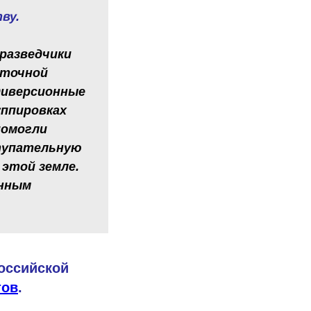
ву.
разведчики
сточной
диверсионные
уппировках
помогли
тупательную
 этой земле.
енным
Российской
тов
.