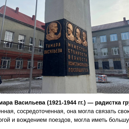
мара Васильева (1921-1944 гг.) — радистка г
ная, сосредоточенная, она могла связать сво
огой и вождением поездов, могла иметь больш