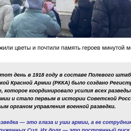
или цветы и почтили память героев минутой м
тот день в 1918 году в составе Полевого штаб
кой Красной Армии (РККА) было создано Регис
е, которое координировало усилия всех разве
рмии и стало первым в истории Советской Рос
ым органом управления военной разведки.
азведка — это глаза и уши армии, а ее сотрудн
руженных Сил. Их долг — это постоянный риск,