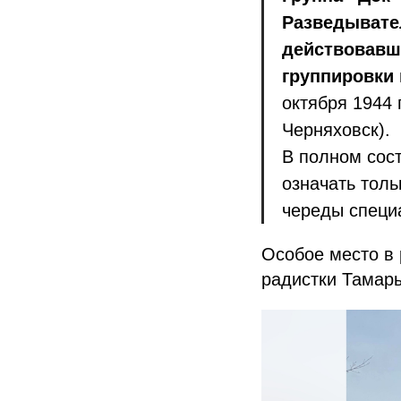
Разведывател
действовавш
группировки 
октября 1944 
Черняховск).
В полном сост
означать тол
череды специа
Особое место в
радистки Тамар