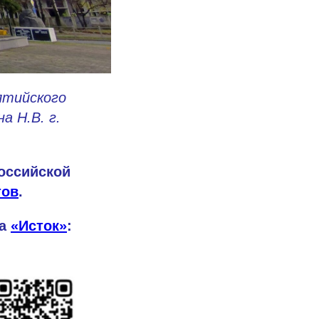
лтийского
 Н.В. г.
Российской
тов
.
да
«Исток»
: