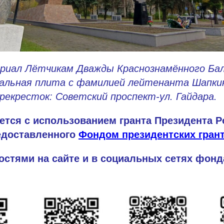
риал Лётчикам Дважды Краснознамённого Ба
льная плита с фамилией лейтенанта Шапкина
рекресток: Советский проспект-ул. Гайдара.
ется с использованием гранта Президента 
едоставленного
Фондом президентских гран
остями на сайте и в социальных сетях фон