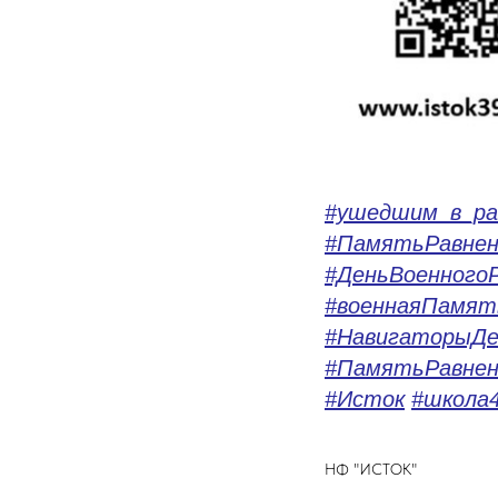
#ушедшим_в_ра
#ПамятьРавнен
#ДеньВоенногоР
#военнаяПамят
#НавигаторыД
#ПамятьРавнен
#Исток
#школа
НФ "ИСТОК"