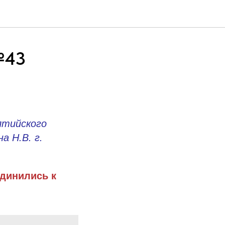
№43
лтийского
 Н.В. г.
единились к