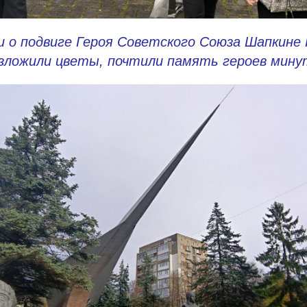
и о подвиге Героя Советского Союза Шапкине
озложили цветы, почтили память героев мину