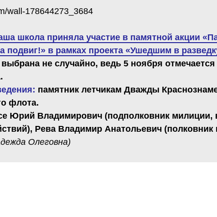
com/wall-178644273_3684
аша школа приняла участие в памятной акции «П
а подвиг!» в рамках проекта «Ушедшим в разведк
 выбрана не случайно, ведь 5 ноября отмечается
.
ведения:
памятник летчикам Дважды Краснознам
о флота.
се Юрий Владимирович (подполковник милиции, 
ствий), Рева Владимир Анатольевич (полковник 
адежда Олеговна)