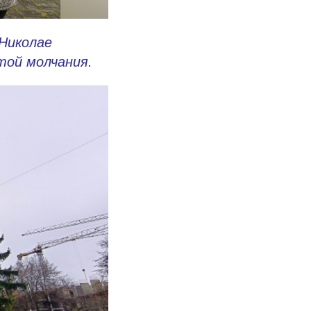
 Николае
той молчания.