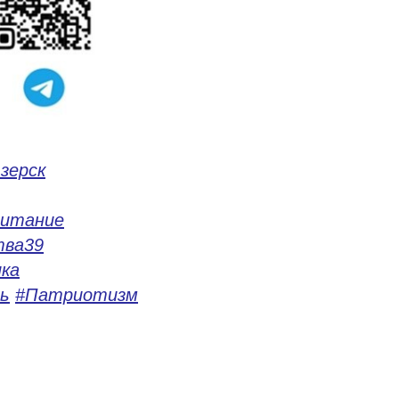
зерск
питание
тва39
ка
ь
#Патриотизм