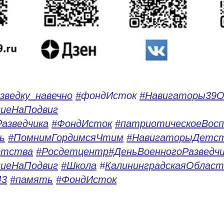
зведку_навечно
#
фондИсток
#Навигаторы39О
иеНаПодвиг
азведчика
#ФондИсток
#патриотическоеВос
ь
#ПомнимГордимсяЧтим
#НавигаторыДетс
етства
#Росдетцентр
#ДеньВоенногоРазведчи
иеНаПодвиг
#Школа
#
КалининградскаяОбласт
43
#память
#ФондИсток