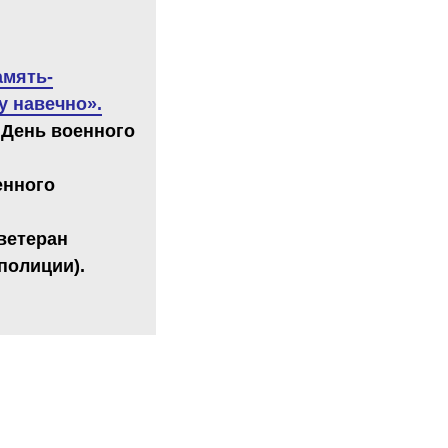
амять-
у навечно».
 День военного
енного
ветеран
полиции).