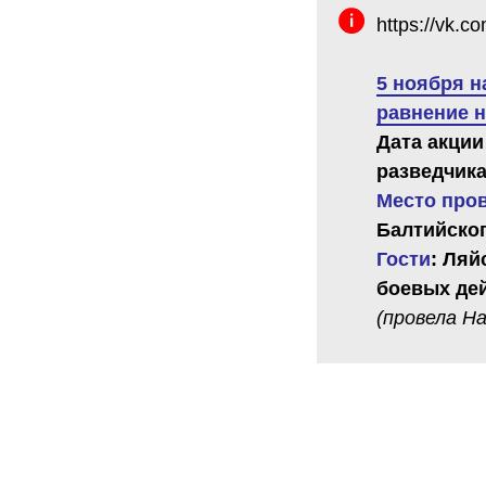
https://vk.
5 ноября н
равнение н
Дата акции
разведчика
Место про
Балтийског
Гости
: Ляй
боевых дей
(провела Н