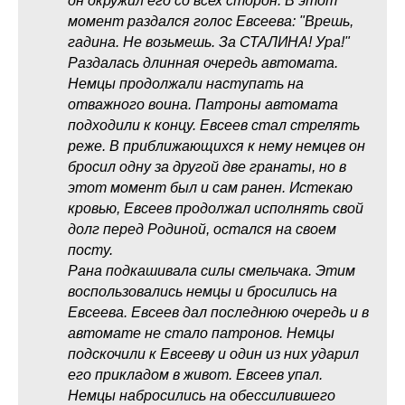
он окружил его со всех сторон. В этот
момент раздался голос Евсеева: "Врешь,
гадина. Не возьмешь. За СТАЛИНА! Ура!"
Раздалась длинная очередь автомата.
Немцы продолжали наступать на
отважного воина. Патроны автомата
подходили к концу. Евсеев стал стрелять
реже. В приближающихся к нему немцев он
бросил одну за другой две гранаты, но в
этот момент был и сам ранен. Истекаю
кровью, Евсеев продолжал исполнять свой
долг перед Родиной, остался на своем
посту.
Рана подкашивала силы смельчака. Этим
воспользовались немцы и бросились на
Евсеева. Евсеев дал последнюю очередь и в
автомате не стало патронов. Немцы
подскочили к Евсееву и один из них ударил
его прикладом в живот. Евсеев упал.
Немцы набросились на обессилившего