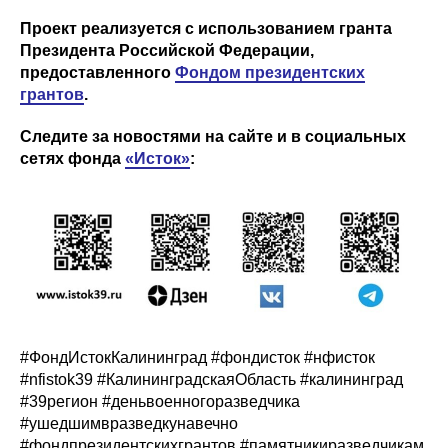
Проект реализуется с использованием гранта
Президента Российской Федерации,
предоставленного
Фондом президентских
грантов
.
Следите за новостями на сайте и в социальных
сетях фонда
«Исток»
:
#ФондИстокКалининград #фондисток #нфисток
#nfistok39 #КалининградскаяОбласть #калининград
#39регион #деньвоенногоразведчика
#ушедшимвразведкунавечно
#фондпрезидентскихгрантов #памятникиразведчикам