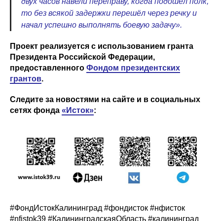
двух часов навели переправу, когда подошёл полк,
то без всякой задержки перешёл через речку и
начал успешно выполнять боевую задачу».
Проект реализуется с использованием гранта
Президента Российской Федерации,
предоставленного
Фондом президентских
грантов
.
Следите за новостями на сайте и в социальных
сетях фонда
«Исток»
:
#ФондИстокКалининград #фондисток #нфисток
#nfistok39 #КалининградскаяОбласть #калининград