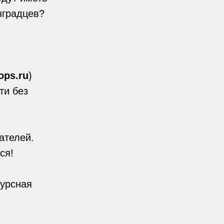
нградцев?
ops.ru
)
ти без
ателей.
ся!
курсная