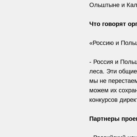
Ольштыне и Кали
Что говорят ор
«Россию и Поль
- Россия и Поль
леса. Эти общи
мы не перестаем
можем их сохран
конкурсов дире
Партнеры прое