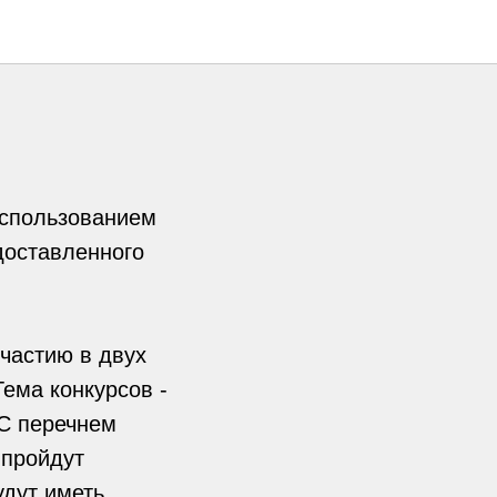
у и
использованием
доставленного
частию в двух
Тема конкурсов -
 С перечнем
 пройдут
удут иметь