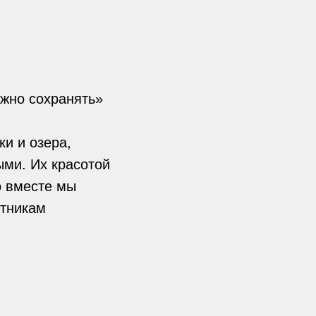
ажно сохранять»
ки и озера,
ми. Их красотой
о вместе мы
стникам