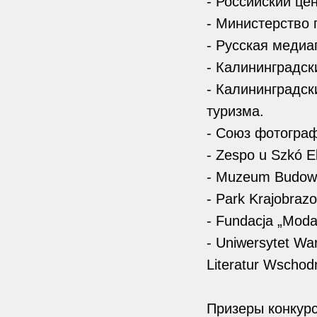
- Российский цен
- Министерство 
- Русская медиа
- Калининградск
- Калининградск
туризма.
- Союз фотограф
- Zespo u Szkó E
- Muzeum Budown
- Park Krajobraz
- Fundacja „Moda
- Uniwersytet War
Literatur Wschodn
Призеры конкурс