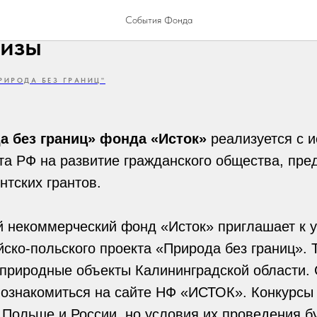
выигрывай дрон, экшн-камер
События Фонда
ризы
РИРОДА БЕЗ ГРАНИЦ"
а без границ» фонда «Исток»
реализуется с 
та РФ на развитие гражданского общества, пре
тских грантов.
 некоммерческий фонд «Исток» приглашает к у
йско-польского проекта «Природа без границ». 
 природные объекты Калининградской области.
 ознакомиться на сайте НФ «ИСТОК». Конкурсы
Польше и России, но условия их проведения б