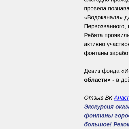
провела познав
«Водоканала» дл
Первозванного, 
Ребята проявили
активно участво
фонтаны заработ
Девиз фонда «И
области»
- в де
Отзыв ВК
Анас
Экскурсия оказ
фонтаны город
большое! Реко