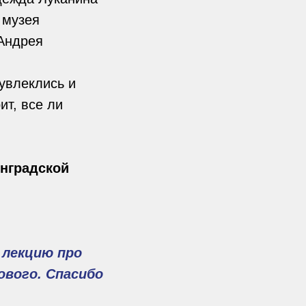
 музея
 Андрея
увлеклись и
ит, все ли
нградской
 лекцию про
ового. Спасибо