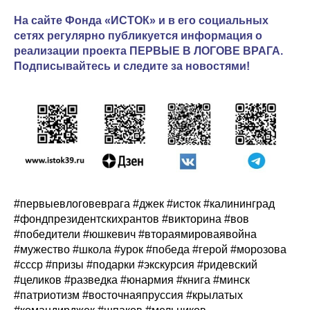
На сайте Фонда «ИСТОК» и в его социальных
сетях регулярно публикуется информация о
реализации проекта ПЕРВЫЕ В ЛОГОВЕ ВРАГА.
Подписывайтесь и следите за новостями!
#первыевлоговеврага #джек #исток #калининград
#фондпрезидентскихрантов #викторина #вов
#победители #юшкевич #втораямироваявойна
#мужество #школа #урок #победа #герой #морозова
#ссср #призы #подарки #экскурсия #ридевский
#целиков #разведка #юнармия #книга #минск
#патриотизм #восточнаяпруссия #крылатых