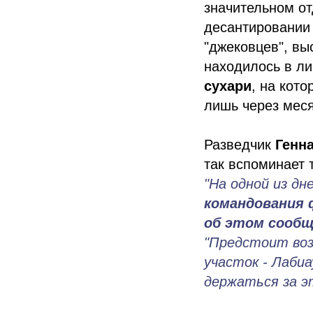
значительном от
десантировании
"джековцев", вы
находилось в л
сухари
, на кот
лишь через месяц
Разведчик
Генн
так вспоминает 
"На одной из дн
командования 
об этом сообщ
"Предстоит воз
участок - Лабиа
держаться за э