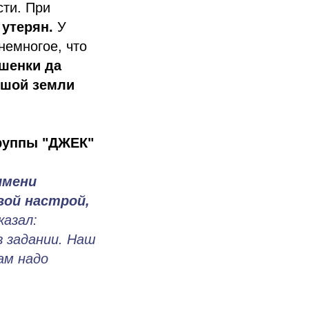
сти. При
 утерян.
У
немногое, что
ушенки да
ьшой земли
руппы "ДЖЕК"
имени
вой настрой,
казал:
в задании. Наш
ам надо