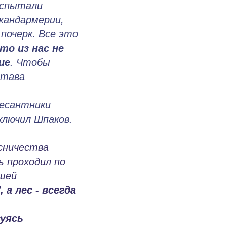
испытали
жандармерии,
почерк. Все это
то из нас не
ие
. Чтобы
става
десантники
ключил Шпаков.
есничества
ь проходил по
ьшей
 а лес - всегда
зуясь