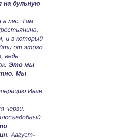
я на дульную
 в лес. Там
(крестьянина,
м, и в который
уйти от этого
, ведь
ок.
Это мы
атно. Мы
операцию Иван
я черви.
алосъедобный
то
ин
. Август-