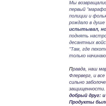
Мы возвращалис
первый "марафо
полиции и фоль
рождало в душе
испытывал, но
поднять настро
десантных войс
"Там, где пехо
только начинают
П
равда, наш ма
Флерверг, и все
сильно заболоч
защищенности
добрый друг: и
Продукты были