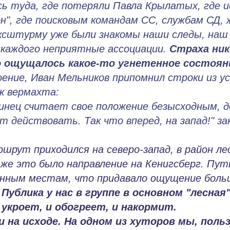
ь туда, где потеряли Павла Крылатых, где 
н", где поисковым командам СС, службам СД, 
ксштурму уже были знакомы наши следы, наш 
 каждого неприятные ассоциации.
Страха ник
 ощущалось какое-то угнетенное состоян
ение, Иван Мельников припомнил строки из у
к вермахта:
тинец считает свое положение безысходным, 
 действовать. Так что вперед, на запад!" за
ршрут приходился на северо-запад, в район л
 же это было направление на Кенигсберг. Пут
енным местам, что придавало ощущение бол
.
Публика у нас в группе в основном "лесная",
 укроет, и обогреет, и накормит.
 на исходе. На одном из хуторов мы, поль