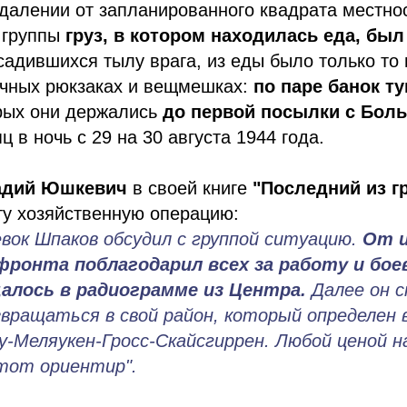
далении от запланированного квадрата местно
 группы
груз, в котором находилась еда, был
садившихся тылу врага, из еды было только то 
ичных рюкзаках и вещмешках:
по паре банок т
орых они держались
до первой посылки с Бол
 в ночь с 29 на 30 августа 1944 года.
адий Юшкевич
в своей книге
"Последний из г
ту хозяйственную операцию:
евок Шпаков обсудил с группой ситуацию.
От 
фронта поблагодарил всех за работу и бое
алось в радиограмме из Центра.
Далее он с
вращаться в свой район, который определен 
у-Меляукен-Гросс-Скайсгиррен. Любой ценой н
тот ориентир".