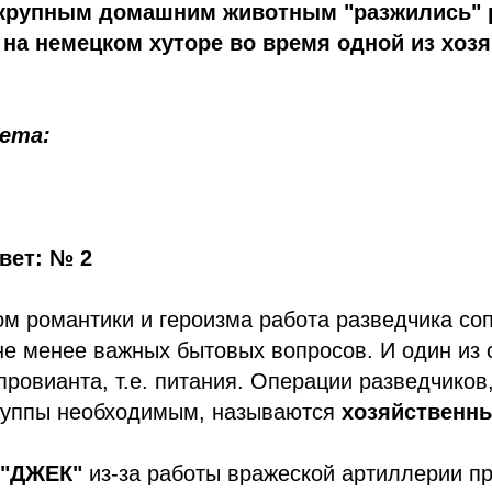
крупным домашним животным "разжились" 
на немецком хуторе во время одной из хоз
ета:
вет: № 2
м романтики и героизма работа разведчика со
не менее важных бытовых вопросов. И один из
 провианта, т.е. питания. Операции разведчиков
руппы необходимым, называются
хозяйственн
"ДЖЕК"
из-за работы вражеской артиллерии п