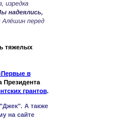
, изредка
ы надеялись,
л Алёшин перед
ть тяжелых
«Первые в
а Президента
нтских грантов
.
"Джек". А также
му на сайте