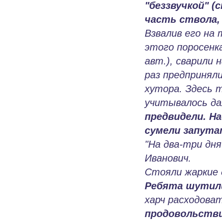
"беззвучкой" 
часть ствола, 
Взвалив его на 
этого поросенка
авт.), сварили 
раз предпринял
хутора. Здесь 
учитывалось даж
предвидели. Н
сумели запута
"На два-три дн
Иванович.
Стояли жаркие 
Ребята шутили
харч расходова
продовольстви