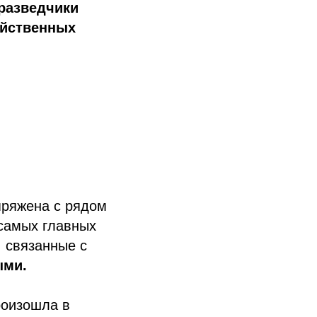
разведчики
яйственных
пряжена с рядом
 самых главных
, связанные с
ыми.
роизошла в