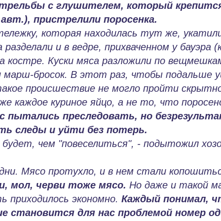
(стрельбы с глушителем, который крепитс
авт.), пристрелили поросенка.
тележку, которая находилась тут же, укатили
 разделали и в ведре, прихваченном у бауэра 
на костре. Куски мяса разложили по вещмешка
и марш-бросок. В этот раз, чтобы подальше 
такое происшествие не могло пройти скрытно
е каждое куриное яйцо, а не то, что поросен
ас пытались преследовать, но безрезульт
ть следы и уйти без потерь.
я будет, чем "повеселиться", - подытожил хоз
дни. Мясо протухло, и в нем стали копошитьс
, мол, черви тоже мясо.
Но даже и такой м
ть приходилось экономно.
Каждый понимал, ч
е становится для нас проблемой номер од