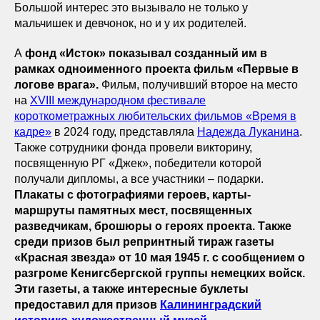
Большой интерес это вызывало не только у
мальчишек и девчонок, но и у их родителей.
А
фонд «Исток» показывал созданный им в
рамках одноименного проекта фильм «Первые в
логове врага».
Фильм, получивший второе на место
на
XVIII международном фестивале
короткометражных любительских фильмов «Время в
кадре»
в 2024 году, представляла
Надежда Луканина
.
Также сотрудники фонда провели викторину,
посвященную РГ «Джек», победители которой
получали дипломы, а все участники – подарки.
Плакаты с фотографиями героев, карты-
маршруты памятных мест, посвященных
разведчикам, брошюры о героях проекта. Также
среди призов был репринтный тираж газеты
«Красная звезда» от 10 мая 1945 г. с сообщением о
разгроме Кенигсбергской группы немецких войск.
Эти газеты, а также интересные буклеты
предоставил для призов
Калининградский