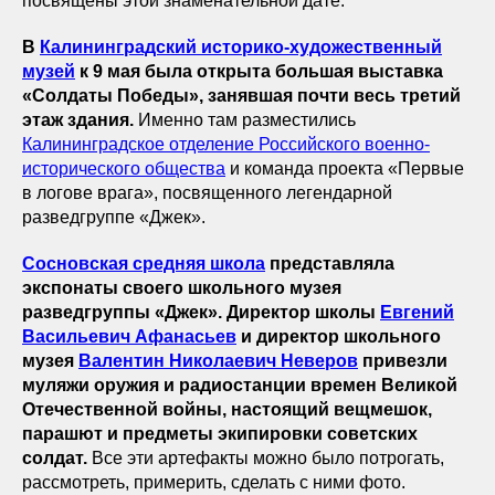
посвящены этой знаменательной дате.
В
Калининградский историко-художественный
музей
к 9 мая была открыта большая выставка
«Солдаты Победы», занявшая почти весь третий
этаж здания.
Именно там разместились
Калининградское отделение Российского военно-
исторического общества
и команда проекта «Первые
в логове врага», посвященного легендарной
разведгруппе «Джек».
Сосновская средняя школа
представляла
экспонаты своего школьного музея
разведгруппы «Джек». Директор школы
Евгений
Васильевич Афанасьев
и директор школьного
музея
Валентин Николаевич Неверов
привезли
муляжи оружия и радиостанции времен Великой
Отечественной войны, настоящий вещмешок,
парашют и предметы экипировки советских
солдат.
Все эти артефакты можно было потрогать,
рассмотреть, примерить, сделать с ними фото.