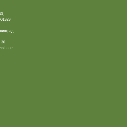
0;
01929;
ининград
 30
mail.com