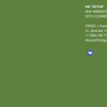
НФ "ИСТОК"
ИНН 390690225
ОГРН 11139000
236010, г. Кал
ул. Донская, 6
+7 (906) 239 77
nfistok2011@g